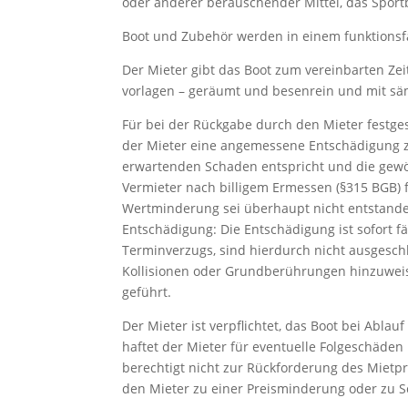
oder anderer berauschender Mittel, das Sport
Boot und Zubehör werden in einem funktions
Der Mieter gibt das Boot zum vereinbarten Zei
vorlagen – geräumt und besenrein und mit s
Für bei der Rückgabe durch den Mieter festge
der Mieter eine angemessene Entschädigung z
erwartenden Schaden entspricht und die gewö
Vermieter nach billigem Ermessen (§315 BGB) f
Wertminderung sei überhaupt nicht entstanden
Entschädigung: Die Entschädigung ist sofort 
Terminverzugs, sind hierdurch nicht ausgeschlo
Kollisionen oder Grundberührungen hinzuweis
geführt.
Der Mieter ist verpflichtet, das Boot bei Abla
haftet der Mieter für eventuelle Folgeschäde
berechtigt nicht zur Rückforderung des Mietp
den Mieter zu einer Preisminderung oder zu 