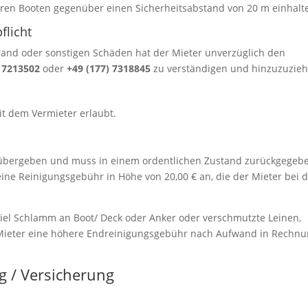
ren Booten gegenüber einen Sicherheitsabstand von 20 m einhalt
flicht
Brand oder sonstigen Schäden hat der Mieter unverzüglich den
) 7213502
oder
+49 (177) 7318845
zu verständigen und hinzuzuzieh
t dem Vermieter erlaubt.
 übergeben und muss in einem ordentlichen Zustand zurückgegeb
lt eine Reinigungsgebühr in Höhe von 20,00 € an, die der Mieter bei 
iel Schlamm an Boot/ Deck oder Anker oder verschmutzte Leinen,
m Mieter eine höhere Endreinigungsgebühr nach Aufwand in Rechn
g / Versicherung