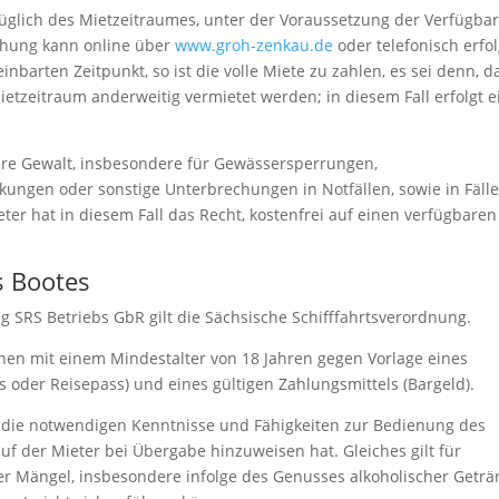
üglich des Mietzeitraumes, unter der Voraussetzung der Verfügbar
hung kann online über
www.groh-zenkau.de
oder telefonisch erfo
barten Zeitpunkt, so ist die volle Miete zu zahlen, es sei denn, d
etzeitraum anderweitig vermietet werden; in diesem Fall erfolgt e
here Gewalt, insbesondere für Gewässersperrungen,
ungen oder sonstige Unterbrechungen in Notfällen, sowie in Fäll
ter hat in diesem Fall das Recht, kostenfrei auf einen verfügbaren
s Bootes
 SRS Betriebs GbR gilt die Sächsische Schifffahrtsverordnung.
onen mit einem Mindestalter von 18 Jahren gegen Vorlage eines
 oder Reisepass) und eines gültigen Zahlungsmittels (Bargeld).
ie die notwendigen Kenntnisse und Fähigkeiten zur Bedienung des
auf der Mieter bei Übergabe hinzuweisen hat. Gleiches gilt für
iger Mängel, insbesondere infolge des Genusses alkoholischer Geträ