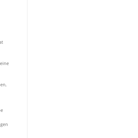
at
 eine
ien,
be
igen