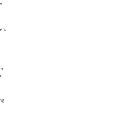
en.
en.
en
der
ung