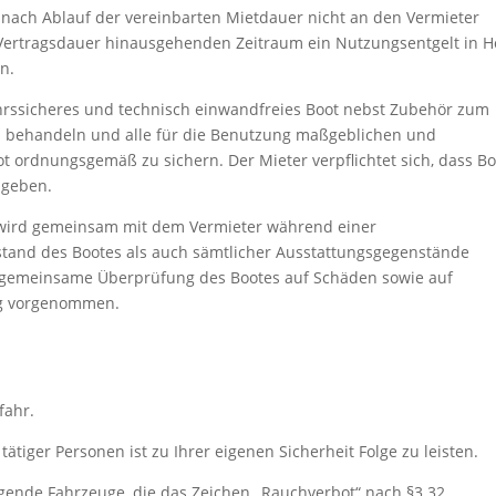
) nach Ablauf der vereinbarten Mietdauer nicht an den Vermieter
ie Vertragsdauer hinausgehenden Zeitraum ein Nutzungsentgelt in 
n.
ehrssicheres und technisch einwandfreies Boot nebst Zubehör zum
u behandeln und alle für die Benutzung maßgeblichen und
t ordnungsgemäß zu sichern. Der Mieter verpflichtet sich, dass Bo
ugeben.
wird gemeinsam mit dem Vermieter während einer
tand des Bootes als auch sämtlicher Ausstattungsgegenstände
e gemeinsame Überprüfung des Bootes auf Schäden sowie auf
ung vorgenommen.
fahr.
tiger Personen ist zu Ihrer eigenen Sicherheit Folge zu leisten.
egende Fahrzeuge, die das Zeichen „Rauchverbot“ nach §3.32