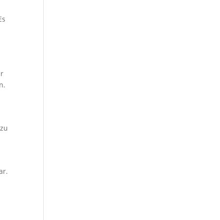
Es
er
n.
 zu
ar.