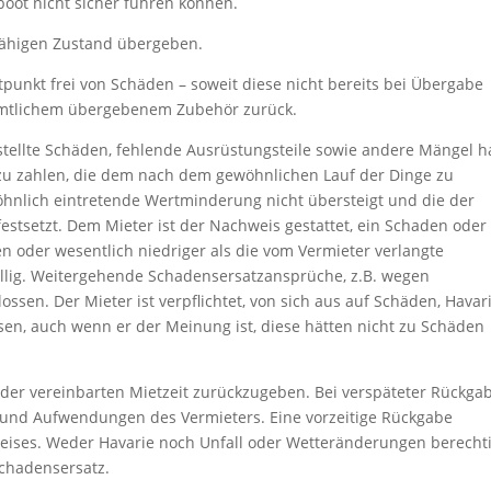
boot nicht sicher führen können.
fähigen Zustand übergeben.
tpunkt frei von Schäden – soweit diese nicht bereits bei Übergabe
ämtlichem übergebenem Zubehör zurück.
stellte Schäden, fehlende Ausrüstungsteile sowie andere Mängel h
u zahlen, die dem nach dem gewöhnlichen Lauf der Dinge zu
hnlich eintretende Wertminderung nicht übersteigt und die der
estsetzt. Dem Mieter ist der Nachweis gestattet, ein Schaden oder
 oder wesentlich niedriger als die vom Vermieter verlangte
fällig. Weitergehende Schadensersatzansprüche, z.B. wegen
ssen. Der Mieter ist verpflichtet, von sich aus auf Schäden, Havar
en, auch wenn er der Meinung ist, diese hätten nicht zu Schäden
uf der vereinbarten Mietzeit zurückzugeben. Bei verspäteter Rückga
n und Aufwendungen des Vermieters. Eine vorzeitige Rückgabe
reises. Weder Havarie noch Unfall oder Wetteränderungen berecht
Schadensersatz.